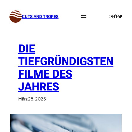
Zum
Inhalt
Instagram
Facebo
Twitte
CUTS AND TROPES
springen
DIE
TIEFGRÜNDIGSTEN
FILME DES
JAHRES
März 28, 2025