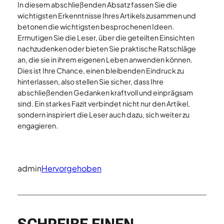
In diesem abschließenden Absatz fassen Sie die
wichtigsten Erkenntnisse Ihres Artikels zusammen und
betonen die wichtigsten besprochenen Ideen.
Ermutigen Sie die Leser, über die geteilten Einsichten
nachzudenken oder bieten Sie praktische Ratschläge
an, die sie in ihrem eigenen Leben anwenden können.
Dies ist Ihre Chance, einen bleibenden Eindruck zu
hinterlassen, also stellen Sie sicher, dass Ihre
abschließenden Gedanken kraftvoll und einprägsam
sind. Ein starkes Fazit verbindet nicht nur den Artikel,
sondern inspiriert die Leser auch dazu, sich weiter zu
engagieren.
admin
Hervorgehoben