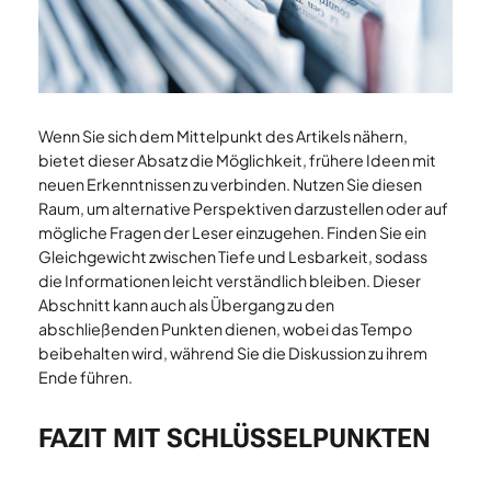
Wenn Sie sich dem Mittelpunkt des Artikels nähern,
bietet dieser Absatz die Möglichkeit, frühere Ideen mit
neuen Erkenntnissen zu verbinden. Nutzen Sie diesen
Raum, um alternative Perspektiven darzustellen oder auf
mögliche Fragen der Leser einzugehen. Finden Sie ein
Gleichgewicht zwischen Tiefe und Lesbarkeit, sodass
die Informationen leicht verständlich bleiben. Dieser
Abschnitt kann auch als Übergang zu den
abschließenden Punkten dienen, wobei das Tempo
beibehalten wird, während Sie die Diskussion zu ihrem
Ende führen.
FAZIT MIT SCHLÜSSELPUNKTEN