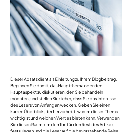
Dieser Absatz dient als Einleitung zu Ihrem Blogbeitrag.
Beginnen Sie damit, das Hauptthema oder den
Hauptaspekt zu diskutieren, den Sie behandeln
möchten, und stellen Sie sicher, dass Sie das Interesse
des Lesers von Anfang an wecken. Geben Sie einen
kurzen Überblick, der hervorhebt, warum dieses Thema
wichtig ist und welchen Wert es bieten kann. Verwenden
Sie diesen Raum, um den Ton für den Rest des Artikels
festzulegen und die Leser auf die bevorstehende Reise