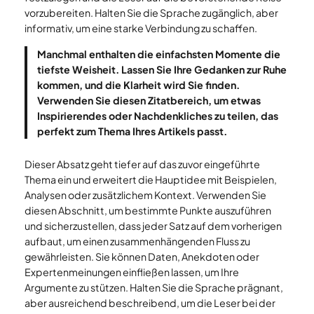
vorzubereiten. Halten Sie die Sprache zugänglich, aber
informativ, um eine starke Verbindung zu schaffen.
Manchmal enthalten die einfachsten Momente die
tiefste Weisheit. Lassen Sie Ihre Gedanken zur Ruhe
kommen, und die Klarheit wird Sie finden.
Verwenden Sie diesen Zitatbereich, um etwas
Inspirierendes oder Nachdenkliches zu teilen, das
perfekt zum Thema Ihres Artikels passt.
Dieser Absatz geht tiefer auf das zuvor eingeführte
Thema ein und erweitert die Hauptidee mit Beispielen,
Analysen oder zusätzlichem Kontext. Verwenden Sie
diesen Abschnitt, um bestimmte Punkte auszuführen
und sicherzustellen, dass jeder Satz auf dem vorherigen
aufbaut, um einen zusammenhängenden Fluss zu
gewährleisten. Sie können Daten, Anekdoten oder
Expertenmeinungen einfließen lassen, um Ihre
Argumente zu stützen. Halten Sie die Sprache prägnant,
aber ausreichend beschreibend, um die Leser bei der