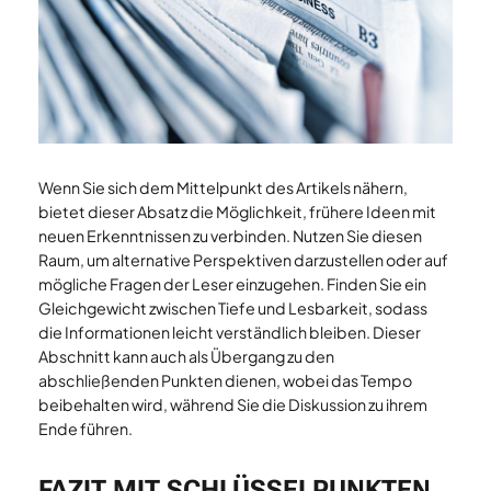
Wenn Sie sich dem Mittelpunkt des Artikels nähern,
bietet dieser Absatz die Möglichkeit, frühere Ideen mit
neuen Erkenntnissen zu verbinden. Nutzen Sie diesen
Raum, um alternative Perspektiven darzustellen oder auf
mögliche Fragen der Leser einzugehen. Finden Sie ein
Gleichgewicht zwischen Tiefe und Lesbarkeit, sodass
die Informationen leicht verständlich bleiben. Dieser
Abschnitt kann auch als Übergang zu den
abschließenden Punkten dienen, wobei das Tempo
beibehalten wird, während Sie die Diskussion zu ihrem
Ende führen.
FAZIT MIT SCHLÜSSELPUNKTEN