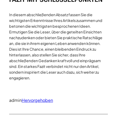
In diesem abschließenden Absatz fassen Sie die
wichtigsten Erkenntnisse Ihres Artikels zusammen und
betonen die wichtigsten besprochenen Ideen.
Ermutigen Sie die Leser, über die geteilten Einsichten
nachzudenken oder bieten Sie praktische Ratschläge
an, die sie in ihrem eigenen Leben anwenden können.
Dies ist Ihre Chance, einen bleibenden Eindruck zu
hinterlassen, also stellen Sie sicher, dass Ihre
abschließenden Gedanken kraftvoll und einprägsam
sind. Ein starkes Fazit verbindet nicht nur den Artikel,
sondern inspiriert die Leser auch dazu, sich weiter zu
engagieren.
admin
Hervorgehoben