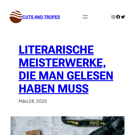
Zum
Inhalt
Instagram
Facebo
Twitte
CUTS AND TROPES
springen
LITERARISCHE
MEISTERWERKE,
DIE MAN GELESEN
HABEN MUSS
März 28, 2025