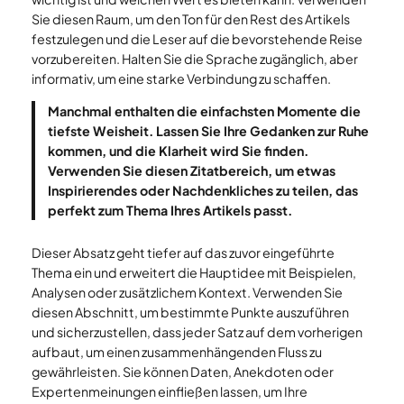
Sie diesen Raum, um den Ton für den Rest des Artikels
festzulegen und die Leser auf die bevorstehende Reise
vorzubereiten. Halten Sie die Sprache zugänglich, aber
informativ, um eine starke Verbindung zu schaffen.
Manchmal enthalten die einfachsten Momente die
tiefste Weisheit. Lassen Sie Ihre Gedanken zur Ruhe
kommen, und die Klarheit wird Sie finden.
Verwenden Sie diesen Zitatbereich, um etwas
Inspirierendes oder Nachdenkliches zu teilen, das
perfekt zum Thema Ihres Artikels passt.
Dieser Absatz geht tiefer auf das zuvor eingeführte
Thema ein und erweitert die Hauptidee mit Beispielen,
Analysen oder zusätzlichem Kontext. Verwenden Sie
diesen Abschnitt, um bestimmte Punkte auszuführen
und sicherzustellen, dass jeder Satz auf dem vorherigen
aufbaut, um einen zusammenhängenden Fluss zu
gewährleisten. Sie können Daten, Anekdoten oder
Expertenmeinungen einfließen lassen, um Ihre